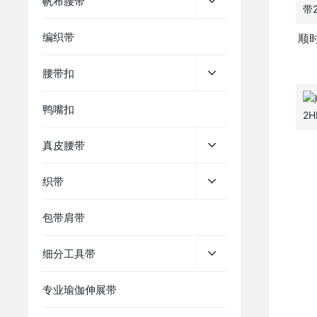
帆布腰带
编织带
顺
腰带扣
鸭嘴扣
真皮腰带
织带
包带肩带
细分工具带
专业瑜伽伸展带