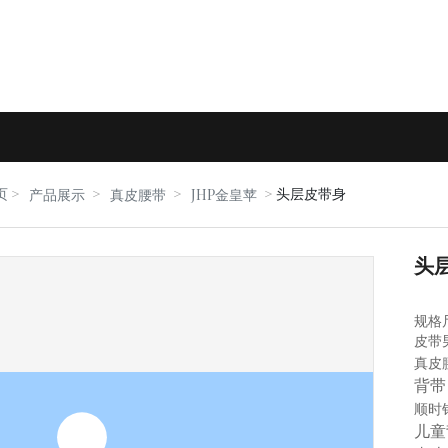
页
头层皮带身
产品展示
真皮腰带
JHP金皇苹
头
规格
皮带
真皮
背带
顺时
儿童