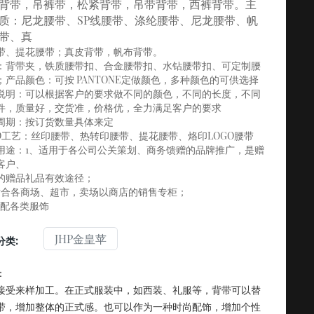
背带，
吊裤带，
松紧背带，
吊带背带，
西裤背带。
主
质：尼龙腰带、SP线腰带、涤纶腰带、尼龙腰带、帆
带、真
带、提花腰带；真皮背带，帆布背带。
：背带夹，铁质腰带扣、合金腰带扣、水钻腰带扣、可定制腰
；产品颜色：可按 PANTONE定做颜色，多种颜色的可供选择
说明：可以根据客户的要求做不同的颜色，不同的长度，不同
件，质量好，交货准，价格优，全力满足客户的要求
周期：按订货数量具体来定
GO工艺：丝印腰带、热转印腰带、提花腰带、烙印LOGO腰带
用途：1、适用于各公司公关策划、商务馈赠的品牌推广，是赠
客户、
的赠品礼品有效途径；
适合各商场、超市，卖场以商店的销售专柜；
搭配各类服饰
JHP金皇苹
分类:
：
接受来样加工。在正式服装中，如西装、礼服等，背带可以替
带，增加整体的正式感。也可以作为一种时尚配饰，增加个性