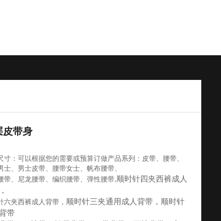
层皮带身
尺寸：可以根据您的需要或预算订做产品系列：皮带、腰带、
男士、男士皮带、腰带女士、帆布腰带、
顺时针四夹西裤成人
腰带、尼龙腰带、编织腰带、弹性腰带,
，
顺时针三夹通用成人背带
，顺时针
针六夹西裤成人背带，
背带