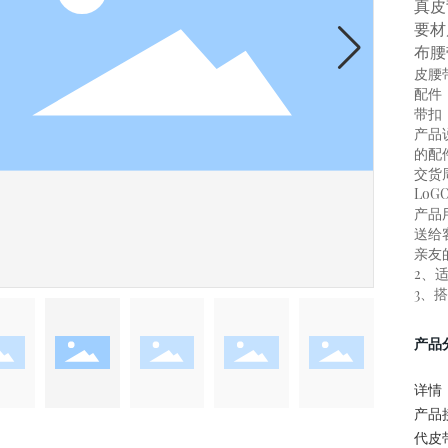
真皮
要材
布腰
皮腰
配件
带扣
产品
的配
交货
Lo
产品
送给
亲友
2、
3、
产品
详情
产品
代皮